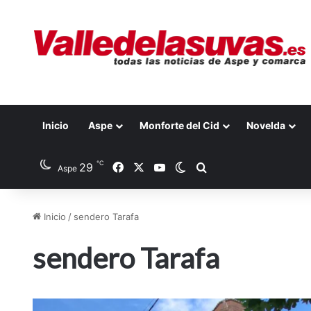
Inicio
Aspe
Monforte del Cid
Novelda
℃
29
Facebook
X
YouTube
Switch skin
Buscar por
Aspe
Inicio
/
sendero Tarafa
sendero Tarafa