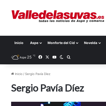
Inicio
Aspe
Monforte del Cid
Novelda
℃
25
Facebook
X
YouTube
Switch skin
Buscar por
Aspe
Inicio
/
Sergio Pavía Díez
Sergio Pavía Díez