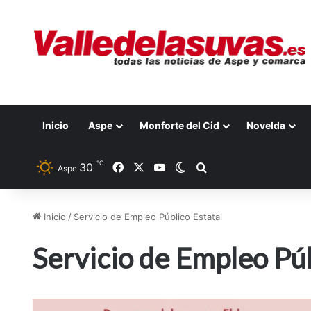
Inicio
Aspe
Monforte del Cid
Novelda
℃
30
Facebook
X
YouTube
Switch skin
Buscar por
Aspe
Inicio
/
Servicio de Empleo Público Estatal
Servicio de Empleo Púb