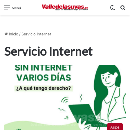
Switch
B
Menú
Inicio
/
Servicio Internet
Servicio Internet
Aspe