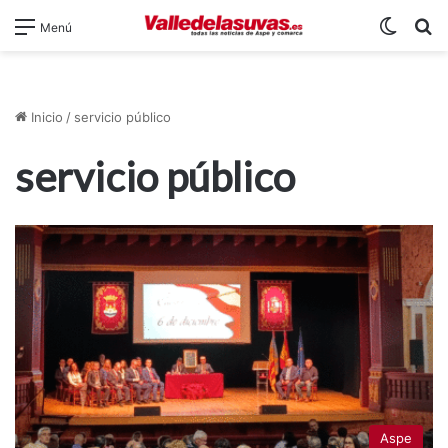
Switch
B
Menú
Inicio
/
servicio público
servicio público
Aspe