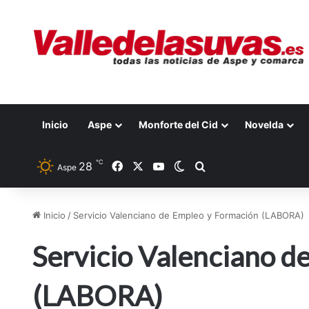
Inicio
Aspe
Monforte del Cid
Novelda
℃
28
Facebook
X
YouTube
Switch skin
Buscar por
Aspe
Inicio
/
Servicio Valenciano de Empleo y Formación (LABORA)
Servicio Valenciano d
(LABORA)