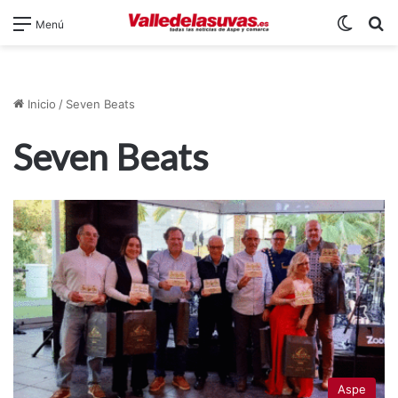
Switch
B
Menú
Inicio
/
Seven Beats
Seven Beats
Aspe