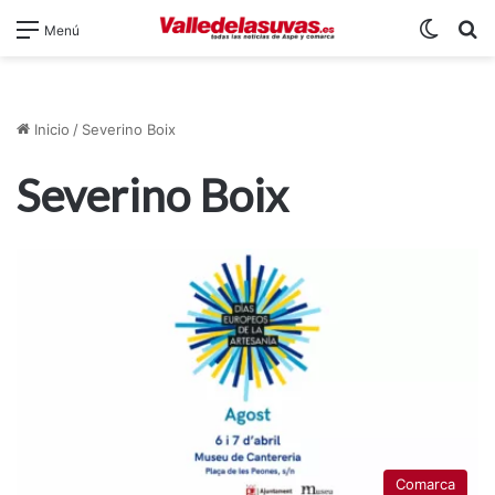
Switch
B
Menú
Inicio
/
Severino Boix
Severino Boix
Comarca