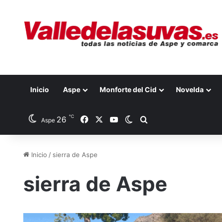
Inicio
Aspe
Monforte del Cid
Novelda
℃
26
Facebook
X
YouTube
Switch skin
Buscar por
Aspe
Inicio
/
sierra de Aspe
sierra de Aspe