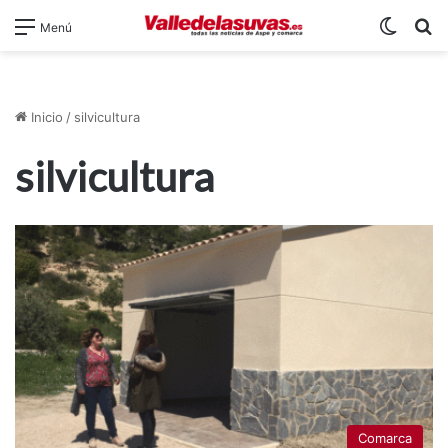
Switch
B
Menú
Inicio
/
silvicultura
silvicultura
Comarca