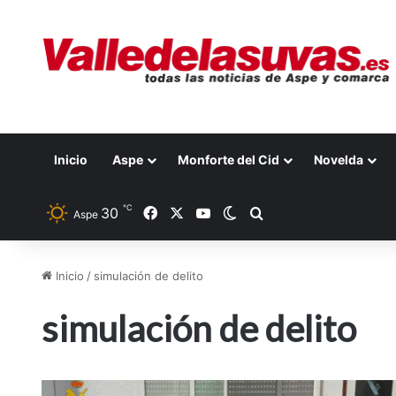
Inicio
Aspe
Monforte del Cid
Novelda
℃
30
Facebook
X
YouTube
Switch skin
Buscar por
Aspe
Inicio
/
simulación de delito
simulación de delito