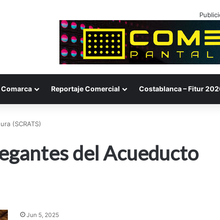
Public
Comarca
Reportaje Comercial
Costablanca – Fitur 202
gura (SCRATS)
Regantes del Acueducto
Jun 5, 2025