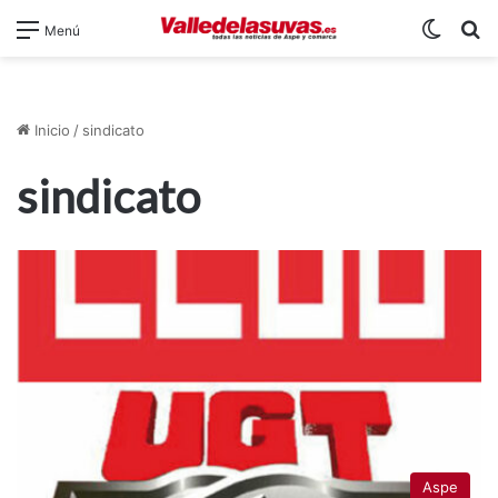
Switch
B
Menú
Inicio
/
sindicato
sindicato
Aspe