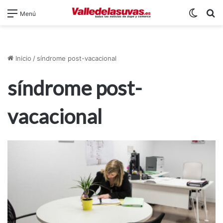
Switch
B
Menú
Inicio
/
síndrome post-vacacional
síndrome post-
vacacional