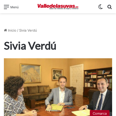
Switch
B
Menú
Inicio
/
Sivia Verdú
Sivia Verdú
Comarca