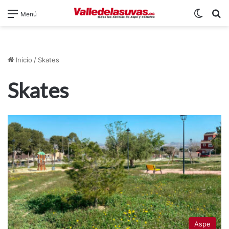
Switch
B
Menú
Inicio
/
Skates
Skates
Aspe