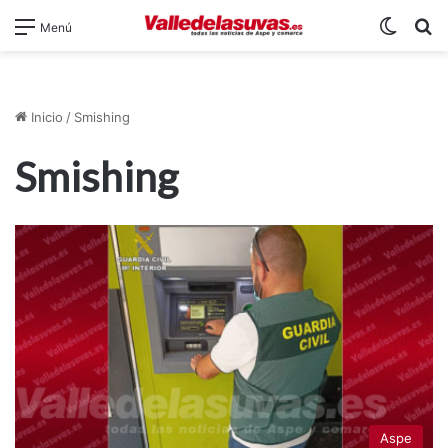
Switch
B
Menú
Inicio
/
Smishing
Smishing
Aspe