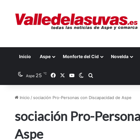
Inicio
Aspe
Monforte del Cid
Novelda
℃
25
Facebook
X
YouTube
Switch skin
Buscar por
Aspe
Inicio
/
sociación Pro-Personas con Discapacidad de Aspe
sociación Pro-Persona
Aspe