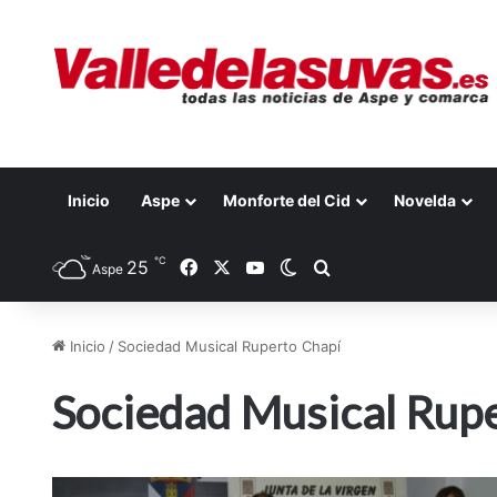
Inicio
Aspe
Monforte del Cid
Novelda
℃
25
Facebook
X
YouTube
Switch skin
Buscar por
Aspe
Inicio
/
Sociedad Musical Ruperto Chapí
Sociedad Musical Rup