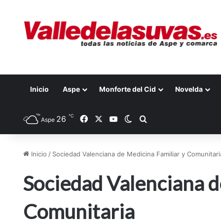
Inicio
Aspe
Monforte del Cid
Novelda
℃
26
Facebook
X
YouTube
Switch skin
Buscar por
Aspe
Inicio
/
Sociedad Valenciana de Medicina Familiar y Comunitari
Sociedad Valenciana d
Comunitaria