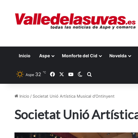
Inicio
Aspe
Monforte del Cid
Novelda
℃
32
Facebook
X
YouTube
Switch skin
Buscar por
Aspe
Inicio
/
Societat Unió Artística Musical d’Ontinyent
Societat Unió Artístic