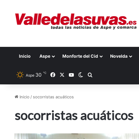
Inicio
Aspe
Monforte del Cid
Novelda
℃
30
Facebook
X
YouTube
Switch skin
Buscar por
Aspe
Inicio
/
socorristas acuáticos
socorristas acuáticos