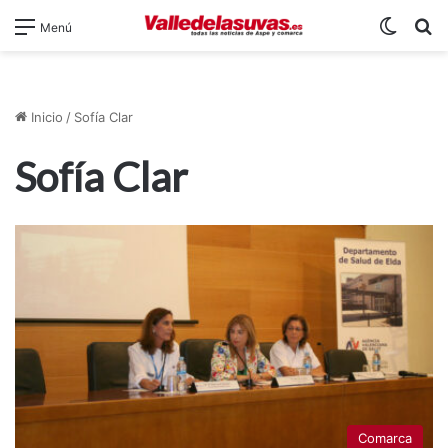
Switch
B
Menú
Inicio
/
Sofía Clar
Sofía Clar
Comarca