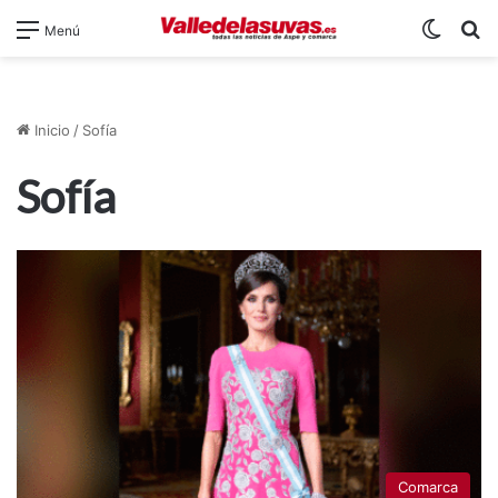
Switch
B
Menú
Inicio
/
Sofía
Sofía
Comarca