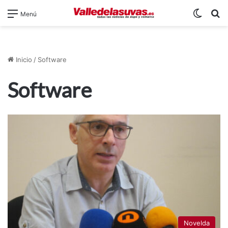
Switch
B
Menú
Inicio
/
Software
Software
Novelda