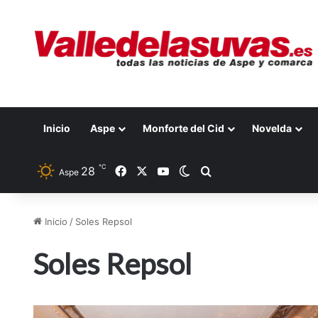
Inicio
Aspe
Monforte del Cid
Novelda
℃
28
Facebook
X
YouTube
Switch skin
Buscar por
Aspe
Inicio
/
Soles Repsol
Soles Repsol