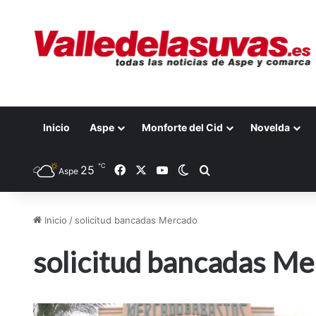
Inicio
Aspe
Monforte del Cid
Novelda
℃
25
Facebook
X
YouTube
Switch skin
Buscar por
Aspe
Inicio
/
solicitud bancadas Mercado
solicitud bancadas M