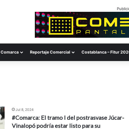
Public
Comarca
Reportaje Comercial
Costablanca – Fitur 202
Jul 8, 2024
#Comarca: El tramo I del postrasvase Júcar-
Vinalopó podría estar listo para su