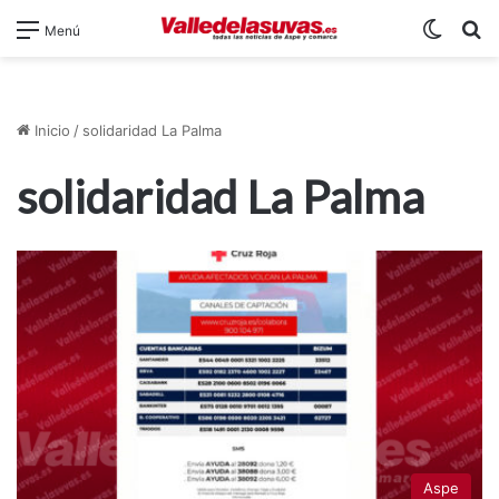
Switch
B
Menú
Inicio
/
solidaridad La Palma
solidaridad La Palma
Aspe