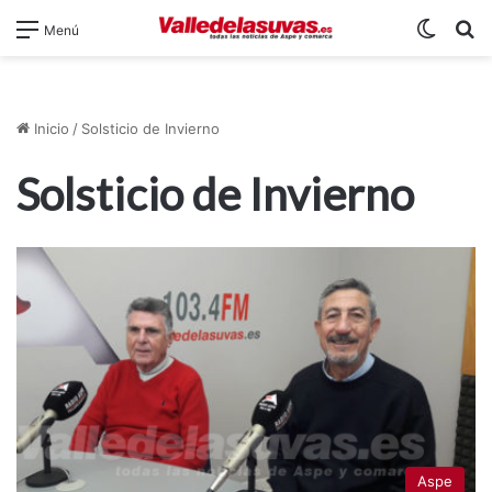
Switch
B
Menú
Inicio
/
Solsticio de Invierno
Solsticio de Invierno
Aspe