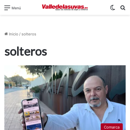
Switch
B
Menú
Inicio
/
solteros
solteros
Comarca