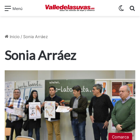
Switch
B
Menú
Inicio
/
Sonia Arráez
Sonia Arráez
Comarca