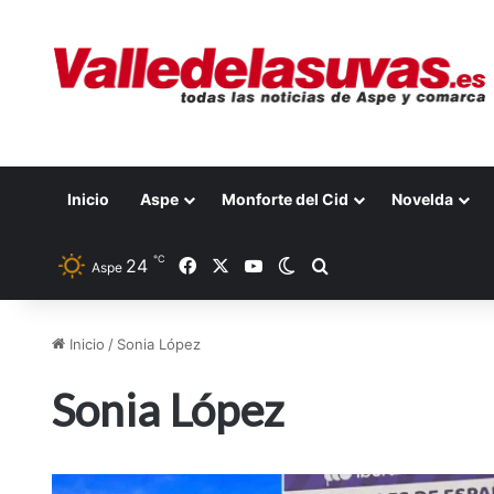
Inicio
Aspe
Monforte del Cid
Novelda
℃
24
Facebook
X
YouTube
Switch skin
Buscar por
Aspe
Inicio
/
Sonia López
Sonia López