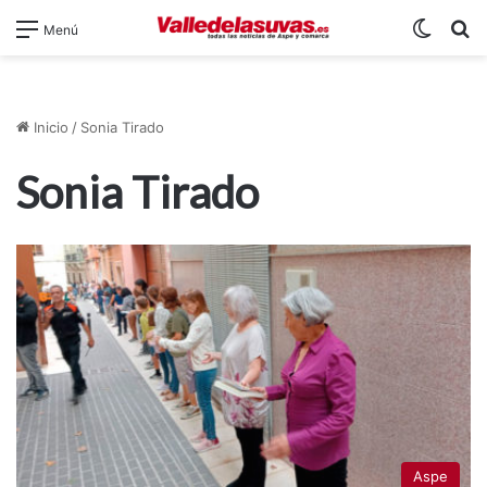
Switch
B
Menú
Inicio
/
Sonia Tirado
Sonia Tirado
Aspe