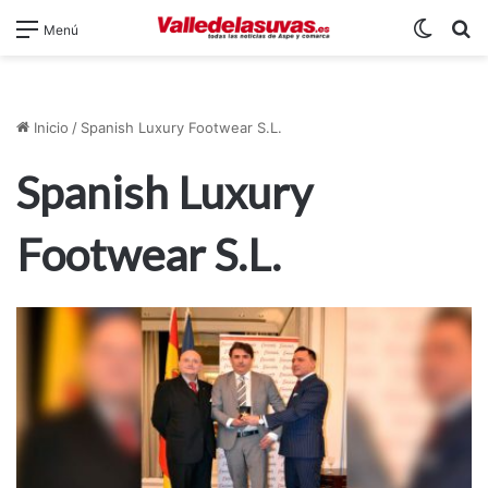
Switch
B
Menú
Inicio
/
Spanish Luxury Footwear S.L.
Spanish Luxury
Footwear S.L.