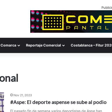
Public
Comarca
Reportaje Comercial
Costablanca – Fitur 202
onal
Nov 21, 2023
#Aspe: El deporte aspense se sube al podio
El pasado fin de semana varios deportistas de Aspe han