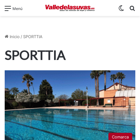
Switch
B
Menú
Inicio
/
SPORTTIA
SPORTTIA
Comarca