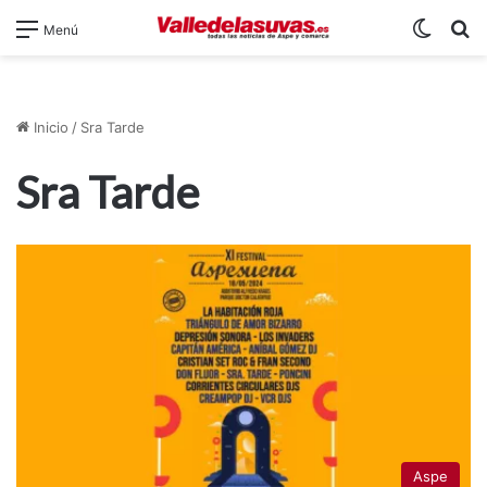
Switch
B
Menú
Inicio
/
Sra Tarde
Sra Tarde
Aspe