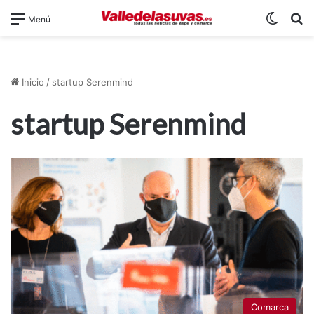
Switch
B
Menú
Inicio
/
startup Serenmind
startup Serenmind
Comarca