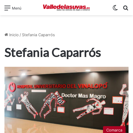
Switch
B
Menú
Inicio
/
Stefania Caparrós
Stefania Caparrós
Comarca