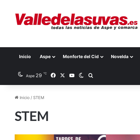
Inicio
Aspe
Monforte del Cid
Novelda
℃
29
Facebook
X
YouTube
Switch skin
Buscar por
Aspe
Inicio
/
STEM
STEM