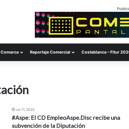
Public
Comarca
Reportaje Comercial
Costablanca – Fitur 202
tación
Jul 11, 2022
#Aspe: El CD EmpleoAspe.Disc recibe una
subvención de la Diputación