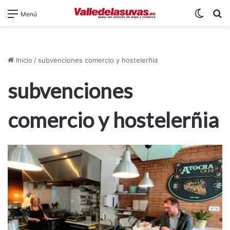
Switch
B
Menú
Inicio
/
subvenciones comercio y hostelerñia
subvenciones
comercio y hostelerñia