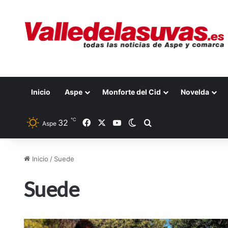
Inicio
Aspe
Monforte del Cid
Novelda
℃
32
Facebook
X
YouTube
Switch skin
Buscar por
Aspe
Inicio
/
Suede
Suede