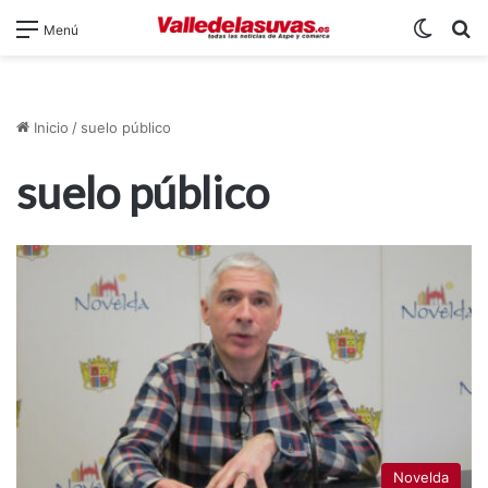
Switch
B
Menú
Inicio
/
suelo público
suelo público
Novelda