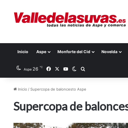
Inicio
Aspe
Monforte del Cid
Novelda
℃
26
Facebook
X
YouTube
Switch skin
Buscar por
Aspe
Inicio
/
Supercopa de baloncesto Aspe
Supercopa de balonce