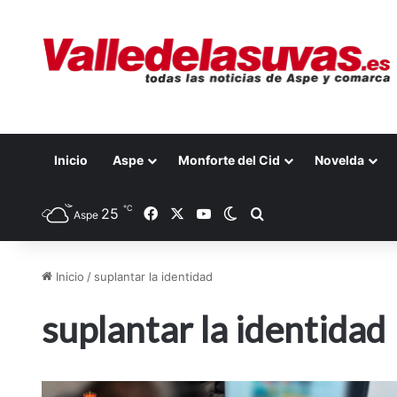
Inicio
Aspe
Monforte del Cid
Novelda
℃
25
Facebook
X
YouTube
Switch skin
Buscar por
Aspe
Inicio
/
suplantar la identidad
suplantar la identidad