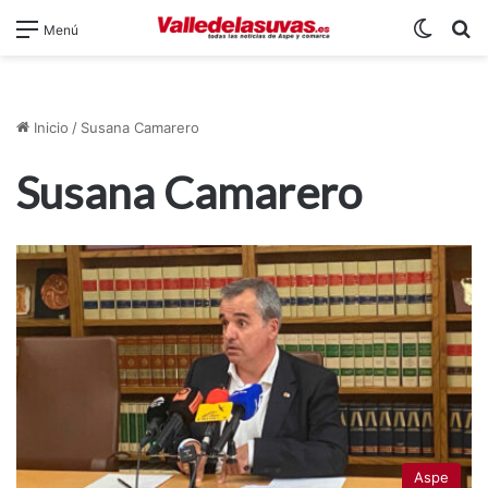
Switch
B
Menú
Inicio
/
Susana Camarero
Susana Camarero
Aspe