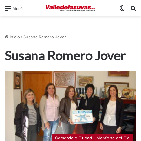
Switch
B
Menú
Inicio
/
Susana Romero Jover
Susana Romero Jover
Comercio y Ciudad - Monforte del Cid