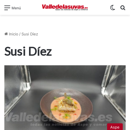
Switch
B
Menú
Inicio
/
Susi Díez
Susi Díez
Aspe